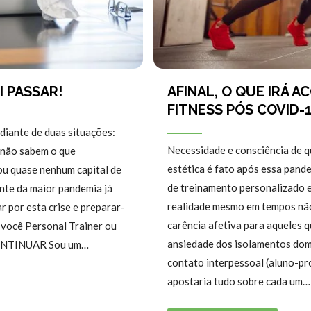
I PASSAR!
AFINAL, O QUE IRÁ 
FITNESS PÓS COVID-
iante de duas situações:
Necessidade e consciência de q
 (não sabem o que
estética é fato após essa pan
u quase nenhum capital de
de treinamento personalizado
nte da maior pandemia já
realidade mesmo em tempos não
 por esta crise e preparar-
carência afetiva para aqueles 
a você Personal Trainer ou
ansiedade dos isolamentos domi
CONTINUAR Sou um…
contato interpessoal (aluno-pr
apostaria tudo sobre cada um…