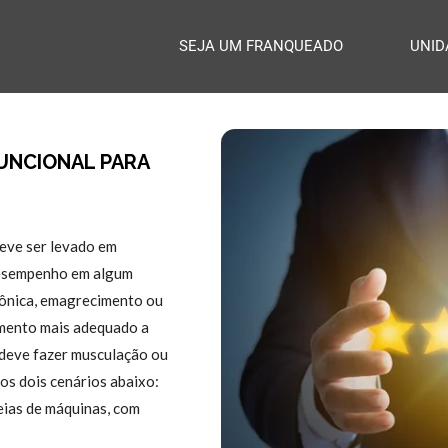
SEJA UM FRANQUEADO
UNID
UNCIONAL PARA
deve ser levado em
Desempenho em algum
rônica, emagrecimento ou
namento mais adequado a
ê deve fazer musculação ou
dos dois cenários abaixo:
eias de máquinas, com