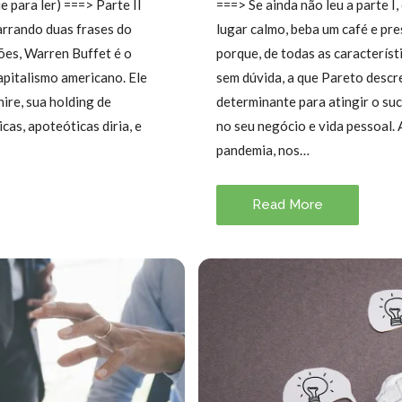
ue para ler) ===> Parte II
===> Se ainda não leu a parte I,
narrando duas frases do
lugar calmo, beba um café e pre
ões, Warren Buffet é o
porque, de todas as caracterís
apitalismo americano. Ele
sem dúvida, a que Pareto descr
ire, sua holding de
determinante para atingir o su
cas, apoteóticas diria, e
no seu negócio e vida pessoal.
pandemia, nos…
Read More