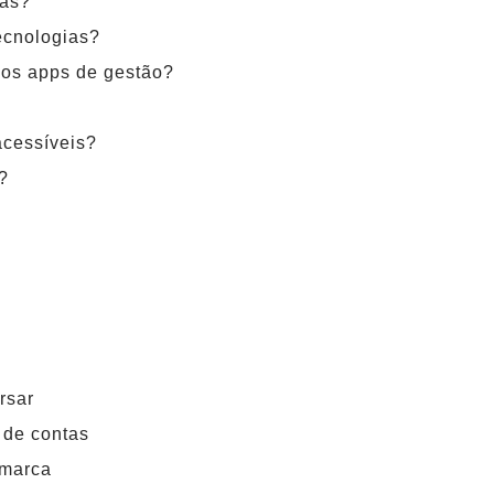
ias?
ecnologias?
 aos apps de gestão?
acessíveis?
?
rsar
 de contas
 marca