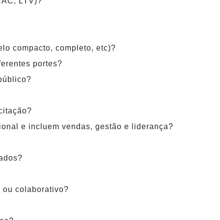
CAC, LTV)?
elo compacto, completo, etc)?
ferentes portes?
público?
citação?
onal e incluem vendas, gestão e liderança?
eados?
 ou colaborativo?