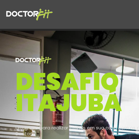
DESAFIO
ITAJUBÁ
Um grupo para realizar treinos em sua casa com os 
DoctorFit.